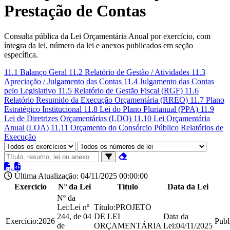
Prestação de Contas
Consulta pública da Lei Orçamentária Anual por exercício, com
íntegra da lei, número da lei e anexos publicados em seção
específica.
11.1 Balanço Geral
11.2 Relatório de Gestão / Atividades
11.3
Apreciação / Julgamento das Contas
11.4 Julgamento das Contas
pelo Legislativo
11.5 Relatório de Gestão Fiscal (RGF)
11.6
Relatório Resumido da Execução Orçamentária (RREO)
11.7 Plano
Estratégico Institucional
11.8 Lei do Plano Plurianual (PPA)
11.9
Lei de Diretrizes Orçamentárias (LDO)
11.10 Lei Orçamentária
Anual (LOA)
11.11 Orçamento do Consórcio Público
Relatórios de
Execução
Última Atualização: 04/11/2025 00:00:00
Exercício
Nº da Lei
Título
Data da Lei
Nº da
Lei:
Lei nº
Título:
PROJETO
244, de 04
DE LEI
Data da
Exercício:
2026
Publ
de
ORÇAMENTÁRIA
Lei:
04/11/2025