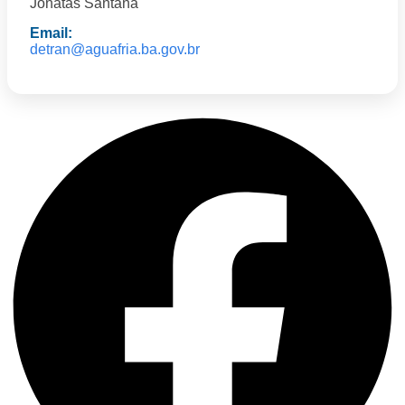
Jonatas Santana
Email:
detran@aguafria.ba.gov.br