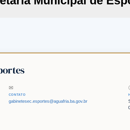
etaria Municipal de Esp
portes
✉
CONTATO
gabinetesec.esportes@aguafria.ba.gov.br