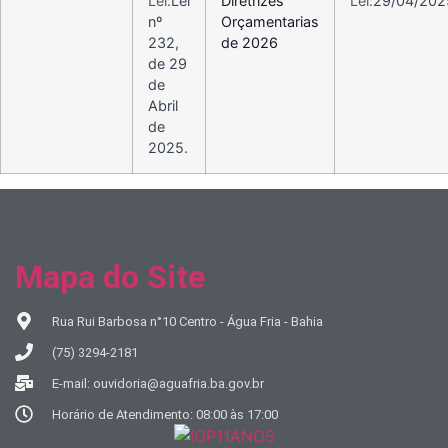
Lei:
Lei
Diretrizes
Lei:
29/04/202
nº
Orçamentarias
232,
de 2026
de 29
de
Abril
de
2025.
Mapa do Site
Rua Rui Barbosa n°10 Centro - Água Fria - Bahia
(75) 3294-2181
E-mail: ouvidoria@aguafria.ba.gov.br
Horário de Atendimento: 08:00 às 17:00