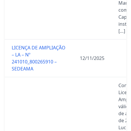
Mamí
com
Capa
insta
[…]
LICENÇA DE AMPLIAÇÃO
– LA – Nº
12/11/2025
241010_800265910 –
SEDEAMA
Conc
Licen
Ampli
válid
de ag
de 20
Lucia