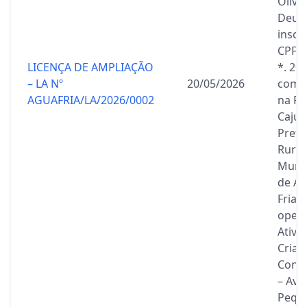
Olive
Deus,
inscr
CPF s
LICENÇA DE AMPLIAÇÃO
*. 201
– LA Nº
20/05/2026
com 
AGUAFRIA/LA/2026/0002
na Fa
Cajue
Preto
Rural
Munic
de Á
Fria, 
oper
Ativi
Criaç
Confi
– Ave
Pequ