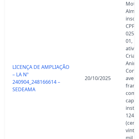
Mota
Almei
inscr
CPF s
025.2
01, p
ativi
Criaç
Anima
LICENÇA DE AMPLIAÇÃO
Conf
– LA Nº
20/10/2025
aves 
240904_248166614 –
frang
SEDEAMA
com
capac
insta
124.7
(cent
vinte
mil