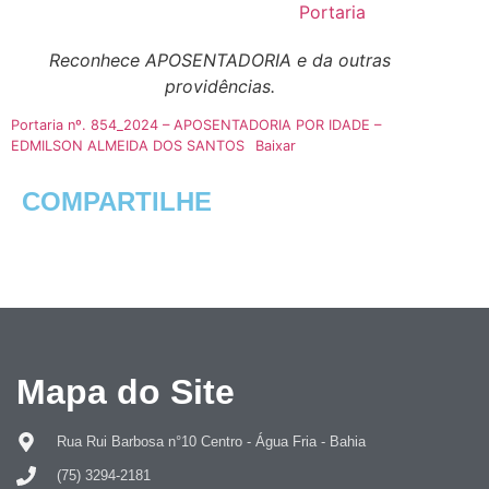
Portaria
Reconhece APOSENTADORIA e da outras
providências.
Portaria nº. 854_2024 – APOSENTADORIA POR IDADE –
EDMILSON ALMEIDA DOS SANTOS
Baixar
COMPARTILHE
Mapa do Site
Rua Rui Barbosa n°10 Centro - Água Fria - Bahia
(75) 3294-2181