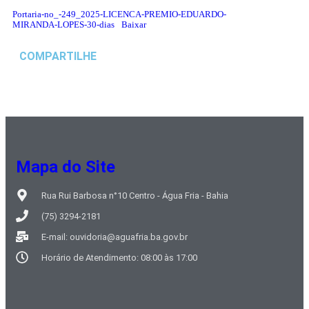
Portaria-no_-249_2025-LICENCA-PREMIO-EDUARDO-
MIRANDA-LOPES-30-dias
Baixar
COMPARTILHE
Mapa do Site
Rua Rui Barbosa n°10 Centro - Água Fria - Bahia
(75) 3294-2181
E-mail: ouvidoria@aguafria.ba.gov.br
Horário de Atendimento: 08:00 às 17:00