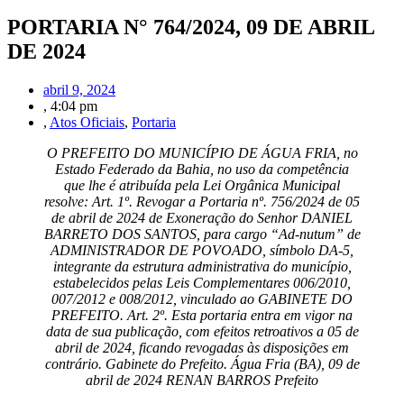
PORTARIA N° 764/2024, 09 DE ABRIL
DE 2024
abril 9, 2024
,
4:04 pm
,
Atos Oficiais
,
Portaria
O PREFEITO DO MUNICÍPIO DE ÁGUA FRIA, no
Estado Federado da Bahia, no uso da competência
que lhe é atribuída pela Lei Orgânica Municipal
resolve: Art. 1º. Revogar a Portaria nº. 756/2024 de 05
de abril de 2024 de Exoneração do Senhor DANIEL
BARRETO DOS SANTOS, para cargo “Ad-nutum” de
ADMINISTRADOR DE POVOADO, símbolo DA-5,
integrante da estrutura administrativa do município,
estabelecidos pelas Leis Complementares 006/2010,
007/2012 e 008/2012, vinculado ao GABINETE DO
PREFEITO. Art. 2º. Esta portaria entra em vigor na
data de sua publicação, com efeitos retroativos a 05 de
abril de 2024, ficando revogadas às disposições em
contrário. Gabinete do Prefeito. Água Fria (BA), 09 de
abril de 2024 RENAN BARROS Prefeito