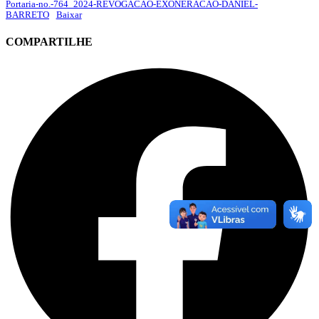
Portaria-no.-764_2024-REVOGACAO-EXONERACAO-DANIEL-
BARRETO
Baixar
COMPARTILHE