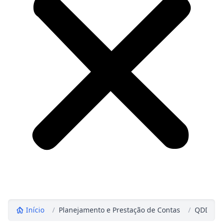
Início
/
Planejamento e Prestação de Contas
/
QDD - Q