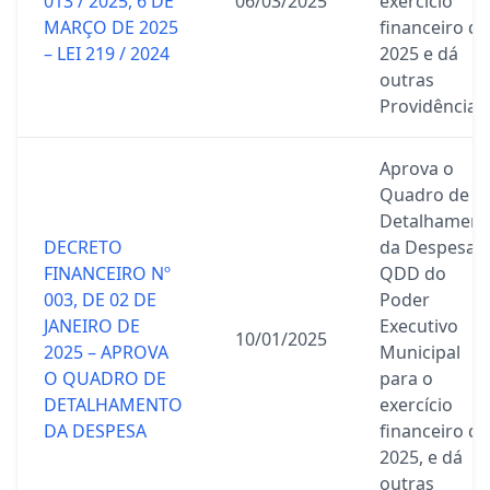
013 / 2025, 6 DE
06/03/2025
exercício
MARÇO DE 2025
financeiro de
– LEI 219 / 2024
2025 e dá
outras
Providências.
Aprova o
Quadro de
Detalhament
DECRETO
da Despesa –
FINANCEIRO Nº
QDD do
003, DE 02 DE
Poder
JANEIRO DE
Executivo
10/01/2025
2025 – APROVA
Municipal
O QUADRO DE
para o
DETALHAMENTO
exercício
DA DESPESA
financeiro de
2025, e dá
outras