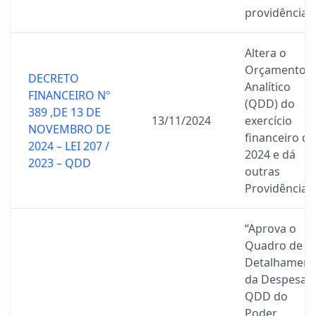
providências
Altera o
Orçamento
DECRETO
Analítico
FINANCEIRO Nº
(QDD) do
389 ,DE 13 DE
13/11/2024
exercício
NOVEMBRO DE
financeiro de
2024 – LEI 207 /
2024 e dá
2023 – QDD
outras
Providências.
“Aprova o
Quadro de
Detalhament
da Despesa –
QDD do
Poder