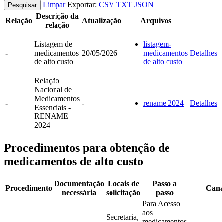
Limpar
Exportar:
CSV
TXT
JSON
Pesquisar
Descrição da
Relação
Atualização
Arquivos
relação
Listagem de
listagem-
-
medicamentos
20/05/2026
medicamentos
Detalhes
de alto custo
de alto custo
Relação
Nacional de
Medicamentos
-
-
rename 2024
Detalhes
Essenciais -
RENAME
2024
Procedimentos para obtenção de
medicamentos de alto custo
Documentação
Locais de
Passo a
Procedimento
Cana
necessária
solicitação
passo
Para Acesso
aos
Secretaria,
medicamentos