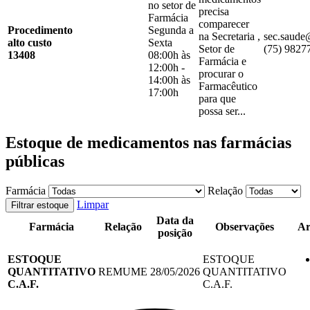
no setor de
precisa
Farmácia
comparecer
Procedimento
Segunda a
na Secretaria ,
sec.saude
alto custo
Sexta
Setor de
(75) 9827
13408
08:00h às
Farmácia e
12:00h -
procurar o
14:00h às
Farmacêutico
17:00h
para que
possa ser...
Estoque de medicamentos nas farmácias
públicas
Farmácia
Relação
Limpar
Filtrar estoque
Data da
Farmácia
Relação
Observações
Ar
posição
ESTOQUE
ESTOQUE
QUANTITATIVO
REMUME
28/05/2026
QUANTITATIVO
C.A.F.
C.A.F.