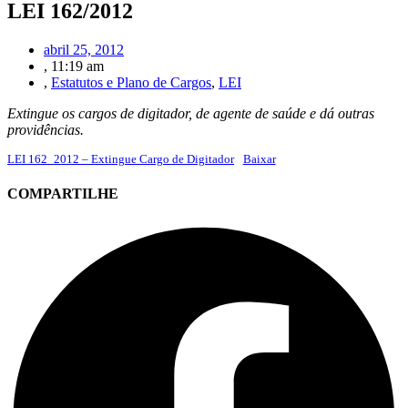
LEI 162/2012
abril 25, 2012
,
11:19 am
,
Estatutos e Plano de Cargos
,
LEI
Extingue os cargos de digitador, de agente de saúde e dá outras
providências.
LEI 162_2012 – Extingue Cargo de Digitador
Baixar
COMPARTILHE