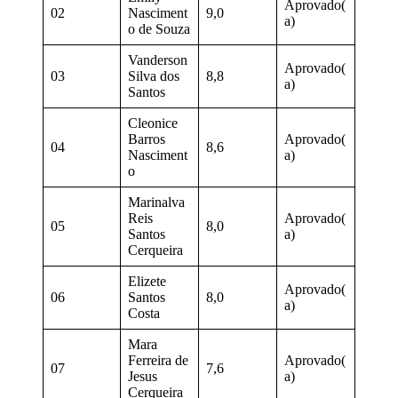
Aprovado(
02
Nasciment
9,0
a)
o de Souza
Vanderson
Aprovado(
03
Silva dos
8,8
a)
Santos
Cleonice
Barros
Aprovado(
04
8,6
Nasciment
a)
o
Marinalva
Reis
Aprovado(
05
8,0
Santos
a)
Cerqueira
Elizete
Aprovado(
06
Santos
8,0
a)
Costa
Mara
Ferreira de
Aprovado(
07
7,6
Jesus
a)
Cerqueira