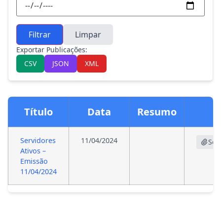
Filtrar
Limpar
Exportar Publicações:
CSV
JSON
XML
Título
Data
Resumo
Servidores
11/04/2024
Ser
Ativos –
Emissão
11/04/2024