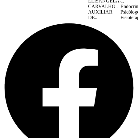
ELISANGELA
a,
CARVALHO -
Endocrin
AUXILIAR
Psicólog
DE...
Fisiotera