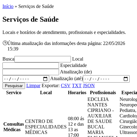
Início
»
Serviços de Saúde
Serviços de Saúde
Locais e horários de atendimento, profissionais e especialidades.
🕒
Última atualização das informações desta página: 22/05/2026
15:39
Busca
Local
Especialidade
Atualização (de)
Atualização (até)
Limpar
Exportar:
CSV
TXT
JSON
Pesquisar
Servico
Local
Horarios
Profissionais
Especia
EDCLEIA
Neurolog
NANTES
Neuroped
CIPRIANO -
Pediatra,
AUXILIAR
Cardiolog
08:00 ás
CENTRO DE
DE SAUDE
Cirurgiã
Consultas
12 e das
ESPECIALIDADES
BUCAL
Ginecolo
Médicas
13 as
MÉDICAS
MARIA
Ultrasso
17:00