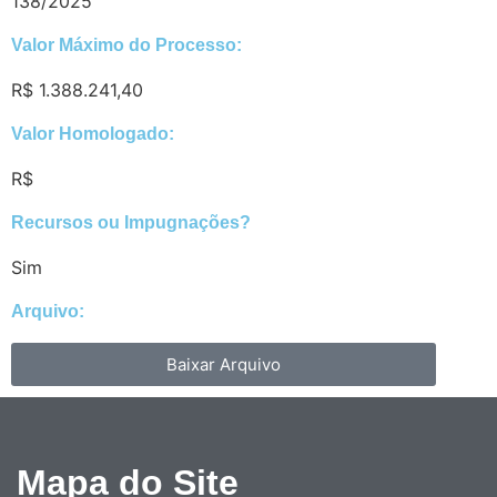
138/2025
Valor Máximo do Processo: ​
R$ 1.388.241,40
Valor Homologado: ​
R$
Recursos ou Impugnações? ​
Sim
Arquivo:
Baixar Arquivo
Mapa do Site