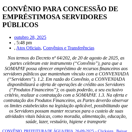
CONVÊNIO PARA CONCESSÃO DE
EMPRÉSTIMOSA SERVIDORES
PÚBLICOS
outubro 28, 2025
,
5:48 pm
,
Atos Oficiais
,
Convênios e Transferências
Nos termos do Decreto nº 64/202, de 20 de agosto de 2025, as
partes celebram este instrumento (“Convênio”), para que a
SOMAPAY possa oferecer empréstimo de recursos financeiros aos
servidores públicos que mantenham vínculo com a CONVENIADA
(“Servidores”). 1.2. Em razão do Convênio, a CONVENIADA
disponibilizará a oferta de operações de crédito aos Servidores
(“Produtos Financeiros”); os quais poderão, a seu exclusivo
critério, realizar a contratação com a SOMAPAY. 1.3. Na oferta e
contratação dos Produtos Financeiros, as Partes deverão observar
os limites estabelecidos na legislação aplicável, possibilitando que
os Servidores possam manter recursos para o custeio de suas
atividades vitais básicas, como moradia, alimentação, educação,
saúde, lazer, vestuário, higiene e transporte
CONVÊNIO_PREFEITURA DE ÁGUA FRIA_26-09-2025 – Clicksign
Baixar