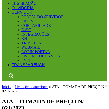
LEGISLAÇÃO
OUVIDORIA
SERVIDOR
PORTAL DO SERVIDOR
SICON
CONTABILIADE
E-SIC
INTEGRAÇÕES
RH
TRIBUTOS
WEBMAIL
LOGIN PORTAL
SISTEMA DE ENVIOS
PNCP
TRANSPARÊNCIA
Início
»
Licitações - anteriores
»
ATA – TOMADA DE PREÇO N.º
021/2023
ATA – TOMADA DE PREÇO N.º
021/2023