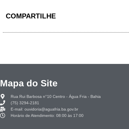
COMPARTILHE
Mapa do Site
Rua Rui Barbosa n°10 Centro - Água Fria - Bahia
(75) 3294-2181
E-mail: ouvidoria@aguafria.ba.gov.br
Horário de Atendimento: 08:00 às 17:00