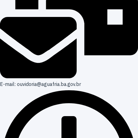
E-mail: ouvidoria@aguafria.ba.gov.br