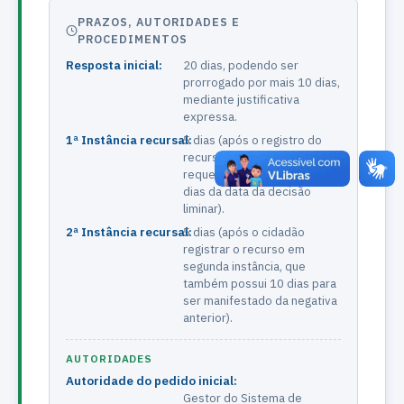
PRAZOS, AUTORIDADES E
PROCEDIMENTOS
Resposta inicial:
20 dias, podendo ser
prorrogado por mais 10 dias,
mediante justificativa
expressa.
1ª Instância recursal:
5 dias (após o registro do
recurso aberto pelo
requerente no prazo de 10
dias da data da decisão
liminar).
2ª Instância recursal:
5 dias (após o cidadão
registrar o recurso em
segunda instância, que
também possui 10 dias para
ser manifestado da negativa
anterior).
AUTORIDADES
Autoridade do pedido inicial:
Gestor do Sistema de