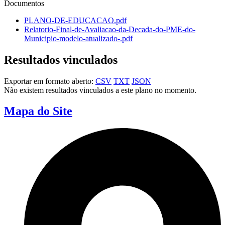
Documentos
PLANO-DE-EDUCACAO.pdf
Relatorio-Final-de-Avaliacao-da-Decada-do-PME-do-
Municipio-modelo-atualizado-.pdf
Resultados vinculados
Exportar em formato aberto:
CSV
TXT
JSON
Não existem resultados vinculados a este plano no momento.
Mapa do Site