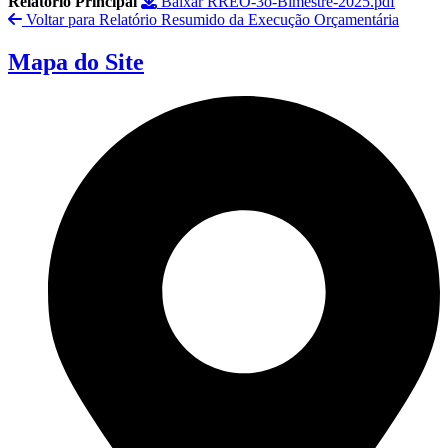
Relatório Principal
Baixar RREO-3o-Bimestre-2025.pdf
Voltar para Relatório Resumido da Execução Orçamentária
Mapa do Site