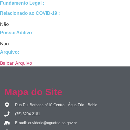
Fundamento Legal :​
Relacionado ao COVID-19 :​
Não
Possui Aditivo:​
Não
Arquivo:
Baixar Arquivo
Mapa do Site
Rua Rui Barbosa n°10 Centro - Água Fria - Bahia
(75) 3294-2181
E-mail: ouvidoria@aguafria.ba.gov.br