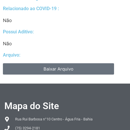
Relacionado ao COVID-19 :​
Não
Possui Aditivo:​
Não
Arquivo:
Baixar Arquivo
Mapa do Site
Rua Rui Barbosa n°10 Centro - Água Fria - Bahia
(75) 3294-2181