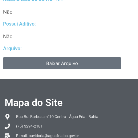
Não
Possui Aditivo:​
Não
Arquivo:
Baixar Arquivo
Mapa do Site
Rua Rui Barbosa n°10 Centro - Água Fria - Bahia
(75) 3294-2181
E-mail: ouvidoria@aguafria.ba.gov.br