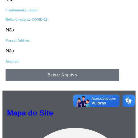
Fundamento Legal :​
Relacionado ao COVID-19 :​
Não
Possui Aditivo:​
Não
Arquivo:
Baixar Arquivo
Mapa do Site