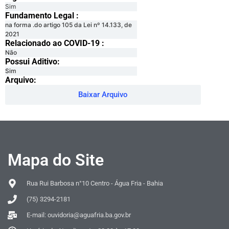
Sim
Fundamento Legal :​
na forma .do artigo 105 da Lei nº 14.133, de
2021
Relacionado ao COVID-19 :​
Não
Possui Aditivo:​
Sim
Arquivo:
Baixar Arquivo
Mapa do Site
Rua Rui Barbosa n°10 Centro - Água Fria - Bahia
(75) 3294-2181
E-mail: ouvidoria@aguafria.ba.gov.br