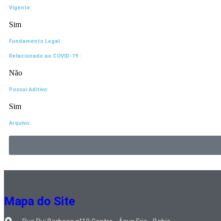
Vigente:
Sim
Fundamento Legal :​
Relacionado ao COVID-19 :​
Não
Possui Aditivo:​
Sim
Arquivo:
Mapa do Site