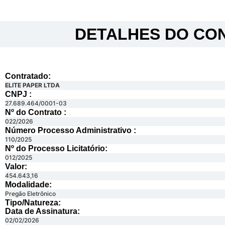
DETALHES DO CON
Contratado:
ELITE PAPER LTDA
CNPJ :
27.689.464/0001-03
Nº do Contrato :
022/2026
Número Processo Administrativo :
110/2025
Nº do Processo Licitatório:
012/2025
Valor:
454.643,16
Modalidade:
Pregão Eletrônico
Tipo/Natureza:
Data de Assinatura:
02/02/2026