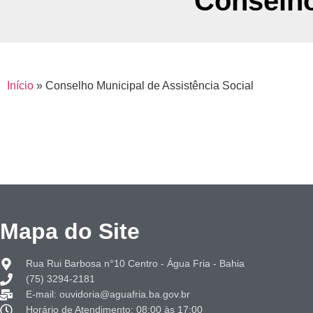
Conselho
Início
»
Conselho Municipal de Assistência Social
Mapa do Site
Rua Rui Barbosa n°10 Centro - Água Fria - Bahia
(75) 3294-2181
E-mail: ouvidoria@aguafria.ba.gov.br
Horário de Atendimento: 08:00 às 17:00