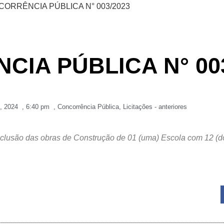
ORRÊNCIA PÚBLICA N° 003/2023
IA PÚBLICA N° 003
6, 2024
,
6:40 pm
,
Concorrência Pública
,
Licitações - anteriores
clusão das obras de Construção de 01 (uma) Escola com 12 (d