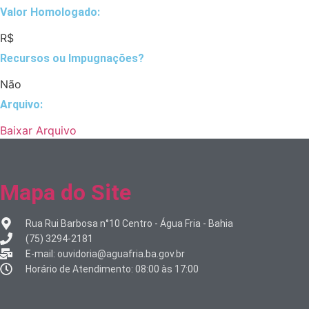
Valor Homologado: ​
R$
Recursos ou Impugnações? ​
Não
Arquivo:
Baixar Arquivo
Mapa do Site
Rua Rui Barbosa n°10 Centro - Água Fria - Bahia
(75) 3294-2181
E-mail: ouvidoria@aguafria.ba.gov.br
Horário de Atendimento: 08:00 às 17:00