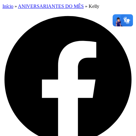
Início
»
ANIVERSARIANTES DO MÊS
»
Kelly