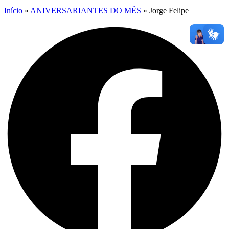
Início
»
ANIVERSARIANTES DO MÊS
»
Jorge Felipe