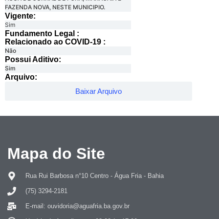
FAZENDA NOVA, NESTE MUNICIPIO.
Vigente:
Sim
Fundamento Legal :​
Relacionado ao COVID-19 :​
Não
Possui Aditivo:​
Sim
Arquivo:
Baixar Arquivo
Mapa do Site
Rua Rui Barbosa n°10 Centro - Água Fria - Bahia
(75) 3294-2181
E-mail: ouvidoria@aguafria.ba.gov.br