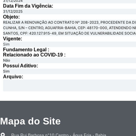
31/12/2024
Data Fim da Vigência:
31/12/2025
Objeto:
REALIZAR A RENOVAÇÃO AO CONTRATO Nº 208-2023, PROCEDENTE DA DI
CUNHA, S/N – CENTRO, AGUAFRIA-BAHIA, CEP: 48170-000, ATENDENDO 
SANTOS, CPF: 420.127.915-49, EM SITUAÇÃO DE VULNERABILIDADE SOCIAL
Vigente:
Sim
Fundamento Legal :​
Relacionado ao COVID-19 :​
Não
Possui Aditivo:​
Sim
Arquivo:
Mapa do Site
Rua Rui Barbosa n°10 Centro - Água Fria - Bahia