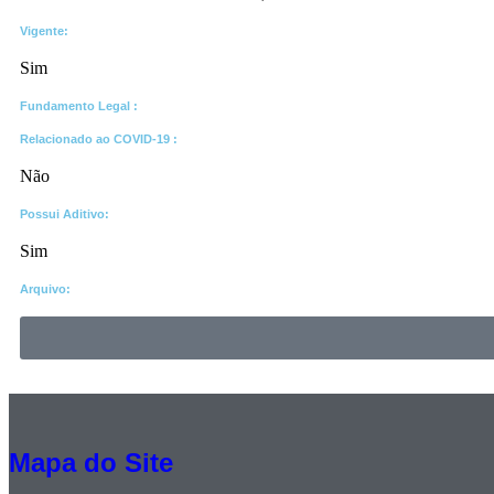
Vigente:
Sim
Fundamento Legal :​
Relacionado ao COVID-19 :​
Não
Possui Aditivo:​
Sim
Arquivo:
Mapa do Site