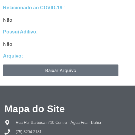
Relacionado ao COVID-19 :​
Não
Possui Aditivo:​
Não
Arquivo:
Baixar Arquivo
Mapa do Site
Rua Rui Barbosa n°10 Centro - Água Fria - Bahia
(75) 3294-2181