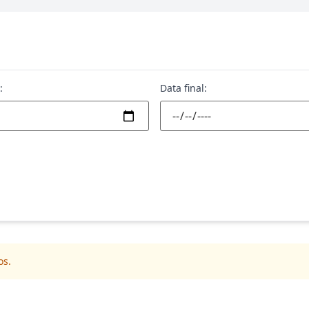
:
Data final:
os.