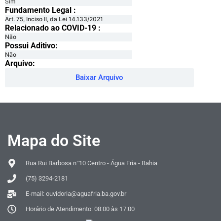
Sim
Fundamento Legal :​
Art. 75, Inciso II, da Lei 14.133/2021
Relacionado ao COVID-19 :​
Não
Possui Aditivo:​
Não
Arquivo:
Baixar Arquivo
Mapa do Site
Rua Rui Barbosa n°10 Centro - Água Fria - Bahia
(75) 3294-2181
E-mail: ouvidoria@aguafria.ba.gov.br
Horário de Atendimento: 08:00 às 17:00