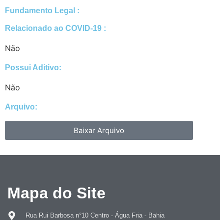
Fundamento Legal :​
Relacionado ao COVID-19 :​
Não
Possui Aditivo:​
Não
Arquivo:
Baixar Arquivo
Mapa do Site
Rua Rui Barbosa n°10 Centro - Água Fria - Bahia